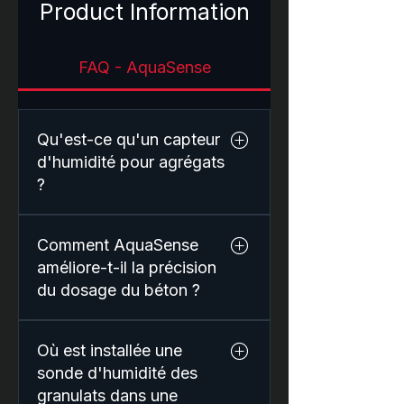
Product Information
FAQ - AquaSense
Qu'est-ce qu'un capteur
d'humidité pour agrégats
?
Un capteur d'humidité pour
Comment AquaSense
granulats mesure la teneur
en eau des granulats utilisés
améliore-t-il la précision
dans la production de béton.
du dosage du béton ?
Une mesure précise de
AquaSense mesure en
l'humidité permet aux
Où est installée une
continu le taux d'humidité
centrales à béton d'ajuster
des granulats et transmet les
sonde d'humidité des
automatiquement la teneur
données en temps réel au
granulats dans une
en eau afin de garantir une