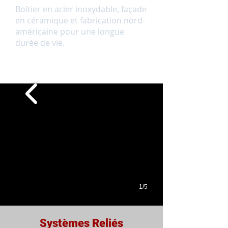
Boîtier en acier inoxydable, façade
en céramique et fabrication nord-
américaine pour une longue
durée de vie.
1/5
Systèmes Reliés