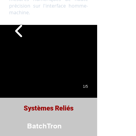
précision sur l'interface homme-
machine.
1/5
Systèmes Reliés
BatchTron