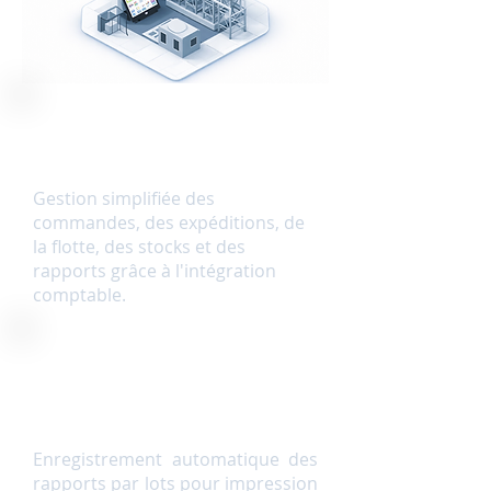
Expéditeur
Gestion simplifiée des
commandes, des expéditions, de
la flotte, des stocks et des
rapports grâce à l'intégration
comptable.
Rapports
Enregistrement automatique des
rapports par lots pour impression