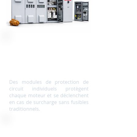
Architecture de protection
moteur sans fusible
Des modules de protection de
circuit individuels protègent
chaque moteur et se déclenchent
en cas de surcharge sans fusibles
traditionnels.