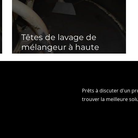
Têtes de lavage de
mélangeur à haute
pression
Prêts à discuter d'un p
RLONS
RLONS
trouver la meilleure sol