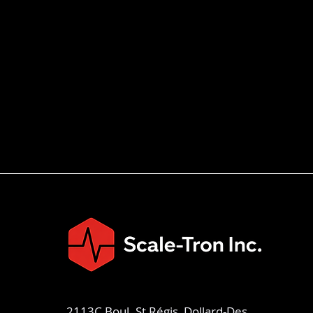
2113C Boul. St Régis, Dollard-Des