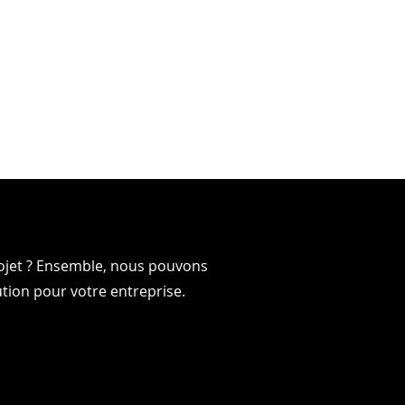
rojet ? Ensemble, nous pouvons
-EN
-EN
ution pour votre entreprise.