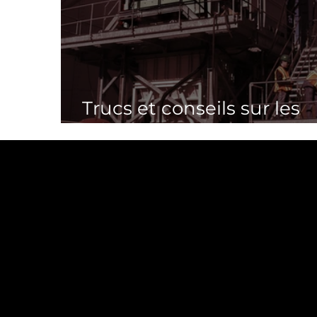
Trucs et conseils sur les
centrales à béton
PA
PA