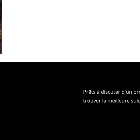
Prêts à discuter d'un p
RLONS
RLONS
trouver la meilleure sol