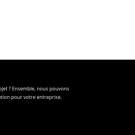
rojet ? Ensemble, nous pouvons
-EN
-EN
ution pour votre entreprise.