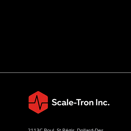
2113C Boul. St Régis, Dollard-Des