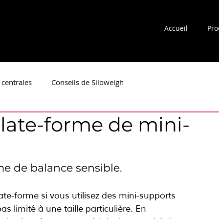
Accueil
Pro
 centrales
Conseils de Siloweigh
late-forme de mini-
eils
Conseils de nettoyage du
me de balance sensible.
ate-forme si vous utilisez des mini-supports 
s limité à une taille particulière. En 