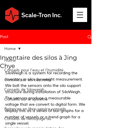
Post
Home
Inventaire des silos à Jing
Home
Chye
Conseils pour l'eau et l'humidité
SiloWeigh is a system for recording the 
inventory in silos by weight measurement.  
Conseils sur les centrales
We bolt the sensors onto the silo support 
Conseils de Siloweigh
structure during installation of SiloWeigh. 
The sensors produce a measurable 
Conseils sur le système
voltage that we convert to digital form. We 
Balances en libre-service conseils
display this as a series of bar-graphs for a 
number of vessels or a trend graph for a 
Conseils de nettoyage du
single vessel. 