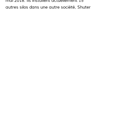
mai 2018. Ils installent actuellement 15 
autres silos dans une autre société, Shuter 
Enterprise Co. Douze d'entre eux sont 
empilés, un au-dessus de L'autre. 
SiloWeigh est désormais capable de 
visualiser l'inventaire des silos divisés, des 
silos sur un châssis partagé et des silos 
empilés. Notre puissant filtre météo 
fonctionne sur chacun d'eux.
Posts récents
Voir tout