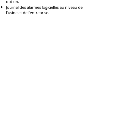
option.
Journal des alarmes logicielles au niveau de
l'usine et de l'entreprise.
Alertes par e-mail et SMS.
Étant donné que la transmission numérique
conserve une précision totale et réduit le
câblage, vous pouvez acheminer un seul câble
vers tous les réservoirs de stockage.
Nombre illimité de silos/cuves, groupes et
emplacements.
Conçu pour être utilisé sur des silos à pattes
régulières, ainsi que sur des silos divisés et à
jupe.
Contrairement à d'autres systèmes sur le
marché, SiloWeigh IIoT n'a pas de frais
d'abonnement annuel pour sa base de
données basée sur le cloud